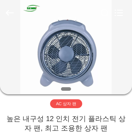
품
질
태
양
DC
천
장
집
선
풍
기
협
력
제
업
체.
Copyright
품
©
2019
-
2025
Guangzhou
Senbi
회
Home
Electrical
Appliances
사
Co.,
Ltd..
All
AC 상자 팬
Rights
소
Reserved.
높은 내구성 12 인치 전기 플라스틱 상
개
자 팬, 최고 조용한 상자 팬