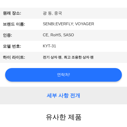
공
원래 장소:
광 동, 중국
장
SENBI;EVERFLY; VOYAGER
브랜드 이름:
견
CE, RoHS, SASO
인증:
학
KYT-31
모델 번호:
,
하이 라이트:
전기 상자 팬
최고 조용한 상자 팬
품
질
연락처!
관
리
세부 사항 전개
문
유사한 제품