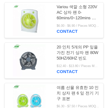
의
Variou 색깔 소형 220V
하
AC 상자 팬 0-
60mins/0~120mins 타
기
이밍을 가진 10 인치
$6.00 - $6.90 / Pieces MOQ:1300 조각/조각
CONTACT
조
회
20 인치 5개의 PP 잎을
가진 전기 상자 팬 80W
를
50HZ/60HZ 빈도
요
$12.40 - $13.80 / Pieces MOQ:1000 조각 / 조각
CONTACT
청
하
여름 선물 유효한 10 인
다
치 상자 팬 6 잎 전기 기
구 표본
$6.30 - $7.50 / Pieces MOQ:1000 조각 / 조각