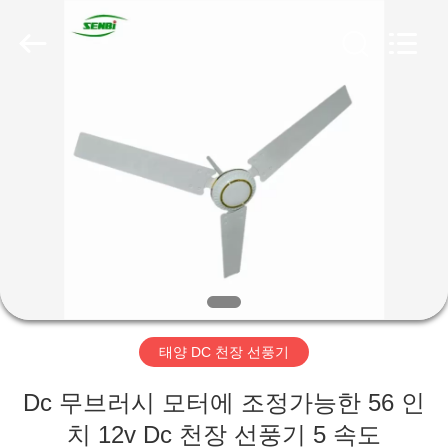
-
2026
Changsha
Purple
Horn
E-
Commerce
Co.,
집
Ltd..
All
Rights
Reserved.
제
품
회
사
태양 DC 천장 선풍기
소
Dc 무브러시 모터에 조정가능한 56 인
개
치 12v Dc 천장 선풍기 5 속도