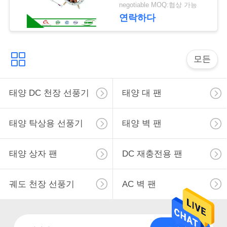
모터
사
negotiable MOQ:협상 가능
연락하다
이
트
모든
맵
태양 DC 천장 선풍기
태양 대 팬
PRIVACY
POLICY
태양 탁상용 선풍기
태양 벽 팬
태양 상자 팬
DC 재충전용 팬
궤도 천장 선풍기
AC 벽 팬