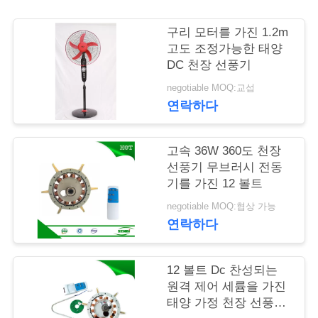
의
하
구리 모터를 가진 1.2m
고도 조정가능한 태양
기
DC 천장 선풍기
negotiable MOQ:교섭
조
연락하다
회
고속 36W 360도 천장
를
선풍기 무브러시 전동
기를 가진 12 볼트
요
negotiable MOQ:협상 가능
청
연락하다
하
12 볼트 Dc 찬성되는
다
원격 제어 세륨을 가진
태양 가정 천장 선풍기