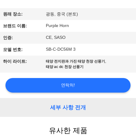
공
원래 장소:
광동, 중국 (본토)
장
Purple Horn
브랜드 이름:
견
CE, SASO
인증:
학
SB-C-DC56M 3
모델 번호:
,
하이 라이트:
태양 전지판과 가진 태양 천장 선풍기
품
태양 ac dc 천장 선풍기
질
연락처!
관
리
세부 사항 전개
문
유사한 제품