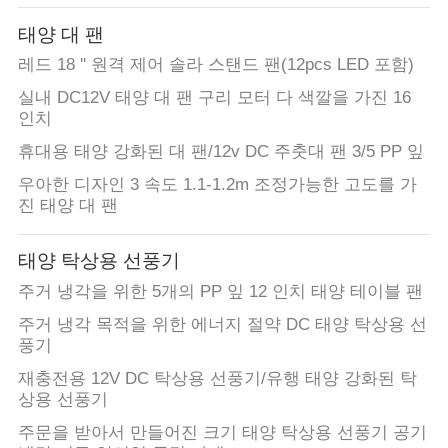
공
태양 대 팬
장
레드 18 '' 원격 제어 솔라 스탠드 팬(12pcs LED 포함)
실내 DC12V 태양 대 팬 구리 모터 다 색깔을 가진 16
견
인치
학
휴대용 태양 강화된 대 팬/12v DC 주춧대 팬 3/5 PP 잎
우아한 디자인 3 속도 1.1-1.2m 조정가능한 고도를 가
진 태양 대 팬
품
질
태양 탁상용 선풍기
주거 냉각을 위한 5개의 PP 잎 12 인치 태양 테이블 팬
관
주거 냉각 목적을 위한 에너지 절약 DC 태양 탁상용 선
리
풍기
재충전용 12V DC 탁상용 선풍기/유행 태양 강화된 탁
상용 선풍기
문
주문을 받아서 만들어진 크기 태양 탁상용 선풍기 공기