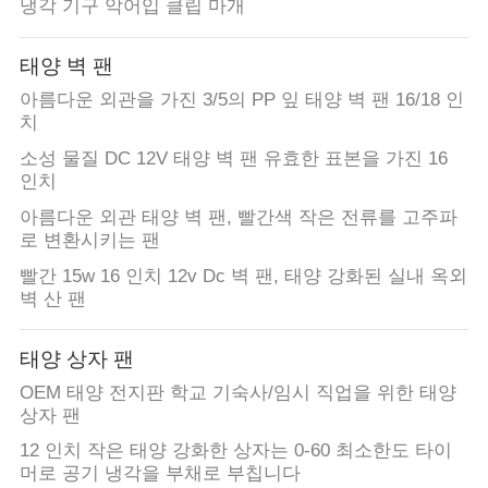
의
냉각 기구 악어입 클립 마개
하
태양 벽 팬
기
아름다운 외관을 가진 3/5의 PP 잎 태양 벽 팬 16/18 인
치
소성 물질 DC 12V 태양 벽 팬 유효한 표본을 가진 16
조
인치
회
아름다운 외관 태양 벽 팬, 빨간색 작은 전류를 고주파
로 변환시키는 팬
를
빨간 15w 16 인치 12v Dc 벽 팬, 태양 강화된 실내 옥외
요
벽 산 팬
청
태양 상자 팬
하
OEM 태양 전지판 학교 기숙사/임시 직업을 위한 태양
상자 팬
다
12 인치 작은 태양 강화한 상자는 0-60 최소한도 타이
머로 공기 냉각을 부채로 부칩니다