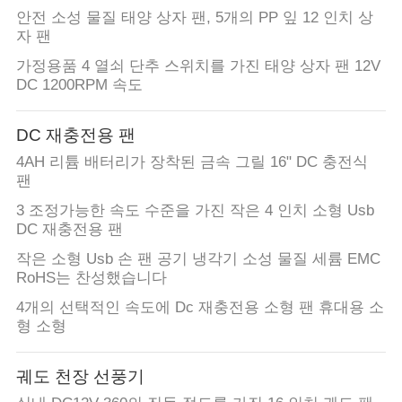
사
안전 소성 물질 태양 상자 팬, 5개의 PP 잎 12 인치 상
자 팬
이
가정용품 4 열쇠 단추 스위치를 가진 태양 상자 팬 12V
트
DC 1200RPM 속도
맵
DC 재충전용 팬
4AH 리튬 배터리가 장착된 금속 그릴 16" DC 충전식
PRIVACY
팬
POLICY
3 조정가능한 속도 수준을 가진 작은 4 인치 소형 Usb
DC 재충전용 팬
작은 소형 Usb 손 팬 공기 냉각기 소성 물질 세륨 EMC
RoHS는 찬성했습니다
4개의 선택적인 속도에 Dc 재충전용 소형 팬 휴대용 소
형 소형
궤도 천장 선풍기