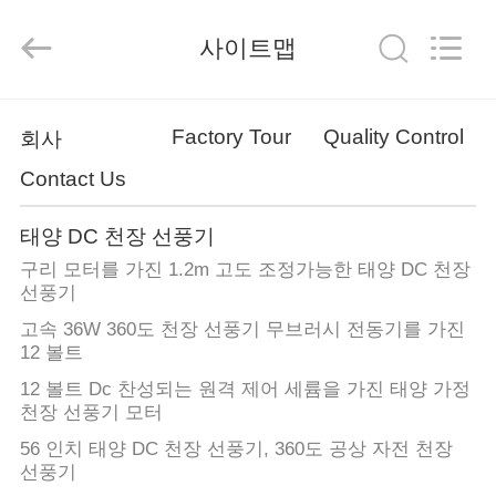
-
2026
Changsha
사이트맵
Purple
Horn
E-
Commerce
Co.,
집
Ltd..
All
Factory Tour
Quality Control
회사
Rights
Reserved.
Contact Us
제
품
태양 DC 천장 선풍기
구리 모터를 가진 1.2m 고도 조정가능한 태양 DC 천장
선풍기
회
고속 36W 360도 천장 선풍기 무브러시 전동기를 가진
12 볼트
사
12 볼트 Dc 찬성되는 원격 제어 세륨을 가진 태양 가정
소
천장 선풍기 모터
개
56 인치 태양 DC 천장 선풍기, 360도 공상 자전 천장
선풍기