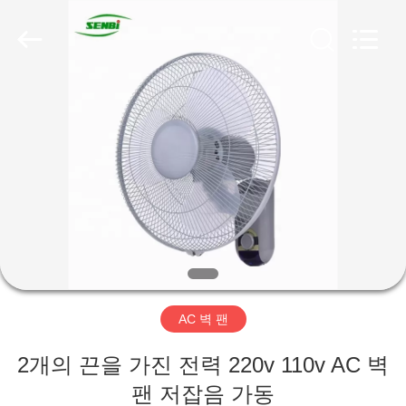
-
2026
Changsha
Purple
Horn
E-
Commerce
Co.,
집
Ltd..
All
Rights
Reserved.
제
품
회
사
AC 벽 팬
소
2개의 끈을 가진 전력 220v 110v AC 벽
개
팬 저잡음 가동