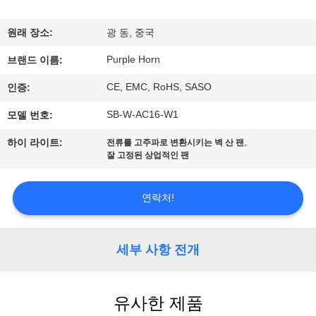
공
원래 장소:
광 동, 중국
장
Purple Horn
브랜드 이름:
견
CE, EMC, RoHS, SASO
인증:
학
SB-W-AC16-W1
모델 번호:
,
하이 라이트:
전류를 고주파로 변환시키는 벽 산 팬
품
잘 고정된 상업적인 팬
질
연락처!
관
리
세부 사항 전개
문
유사한 제품