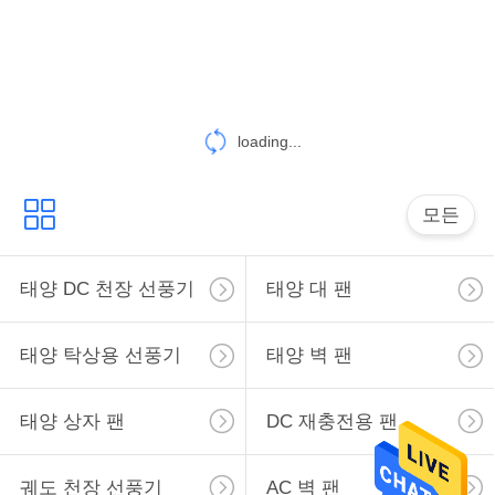
공
장
견
loading...
학
모든
품
질
태양 DC 천장 선풍기
태양 대 팬
관
태양 탁상용 선풍기
태양 벽 팬
리
태양 상자 팬
DC 재충전용 팬
문
궤도 천장 선풍기
AC 벽 팬