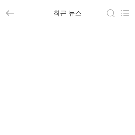
-
2026
Changsha
최근 뉴스
Purple
Horn
E-
Commerce
Co.,
집
Ltd..
All
Rights
Reserved.
제
품
회
사
소
개